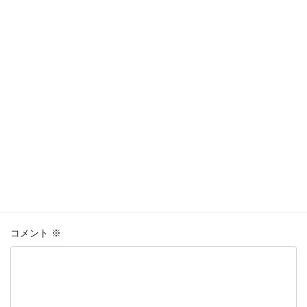
コメントを残す
メールアドレスが公開されることはありません。
※
が付いている
欄は必須項目です
コメント
※