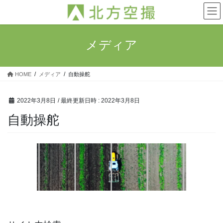
コ
ナ
ン
ビ
テ
ゲ
ン
ー
メディア
ツ
シ
へ
ョ
ス
ン
HOME
メディア
自動操舵
キ
に
ッ
移
プ
動
2022年3月8日
/ 最終更新日時 :
2022年3月8日
自動操舵